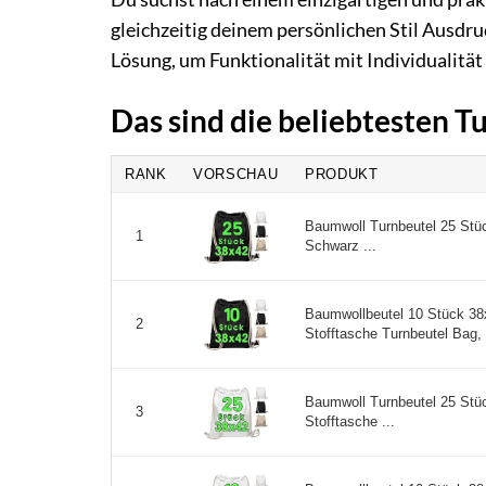
gleichzeitig deinem persönlichen Stil Ausdruc
Lösung, um Funktionalität mit Individualität
Das sind die beliebtesten T
RANK
VORSCHAU
PRODUKT
Baumwoll Turnbeutel 25 Stü
1
Schwarz ...
Baumwollbeutel 10 Stück 38
2
Stofftasche Turnbeutel Bag, 
Baumwoll Turnbeutel 25 Stü
3
Stofftasche ...