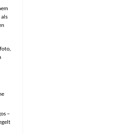
inem
 als
en
foto,
n
he
gos –
egelt