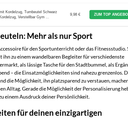
it Kordelzug, Turnbeutel Schwarz
9,98 €
ZUM TOP ANGEBO
Kordelzug, Verstellbar Gym ...
beuteln: Mehr als nur Sport
Accessoire für den Sportunterricht oder das Fitnessstudio.
t ihn zu einem wandelbaren Begleiter für verschiedenste
ermarkt, als lässige Tasche für den Stadtbummel, als Ergä
Abend – die Einsatzmöglichkeiten sind nahezu grenzenlos. D
d die Möglichkeit, ihn platzsparend zu verstauen, machen
n Alltag. Gerade die Möglichkeit der Personalisierung he
zu einem Ausdruck deiner Persönlichkeit.
ten für deinen einzigartigen