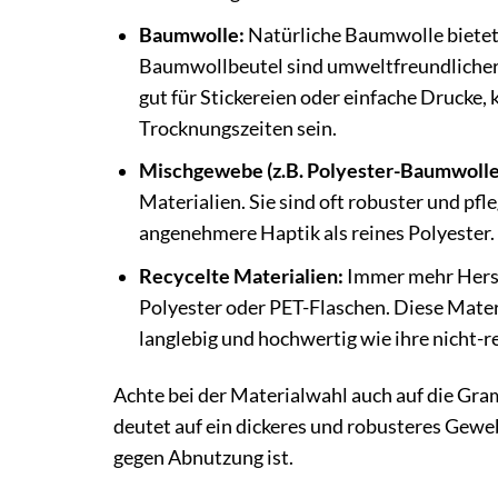
Baumwolle:
Natürliche Baumwolle bietet
Baumwollbeutel sind umweltfreundlicher i
gut für Stickereien oder einfache Drucke, 
Trocknungszeiten sein.
Mischgewebe (z.B. Polyester-Baumwolle
Materialien. Sie sind oft robuster und pfl
angenehmere Haptik als reines Polyester.
Recycelte Materialien:
Immer mehr Herste
Polyester oder PET-Flaschen. Diese Materi
langlebig und hochwertig wie ihre nicht-r
Achte bei der Materialwahl auch auf die Gra
deutet auf ein dickeres und robusteres Gewe
gegen Abnutzung ist.