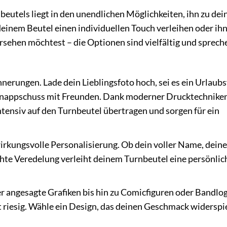
beutels liegt in den unendlichen Möglichkeiten, ihn zu de
einem Beutel einen individuellen Touch verleihen oder ihn
sehen möchtest – die Optionen sind vielfältig und sprech
erungen. Lade dein Lieblingsfoto hoch, sei es ein Urlaubs
chnappschuss mit Freunden. Dank moderner Drucktechnike
ntensiv auf den Turnbeutel übertragen und sorgen für ein
irkungsvolle Personalisierung. Ob dein voller Name, deine
ichte Veredelung verleiht deinem Turnbeutel eine persönlic
 angesagte Grafiken bis hin zu Comicfiguren oder Bandlo
t riesig. Wähle ein Design, das deinen Geschmack widerspi