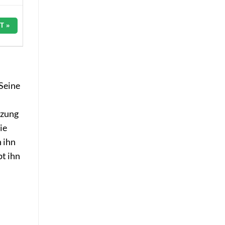
T »
 Seine
nzung
ie
 ihn
bt ihn