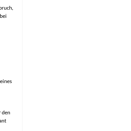
pruch,
bei
deines
r den
ant