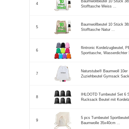
Baumwollbeutel 10 Stück 38
4
Stofftasche Weiss ...
Baumwollbeutel 10 Stück 38
5
Stofftasche Natur ...
flintronic Kordelzugbeutel, 
6
Sporttasche, Wasserdichter
Naturstube® Baumwoll 10er 
7
Zuziehbeutel Gymsack Sack 
IHLOOTD Turnbeutel Set 6 S
8
Rucksack Beutel mit Kordel
5 pcs Turnbeutel Sportbeutel
9
Baumwolle 35x40cm ...