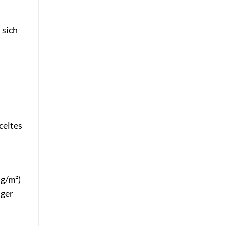
 sich
celtes
 g/m²)
iger