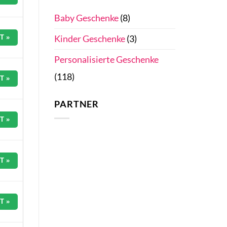
Baby Geschenke
(8)
Kinder Geschenke
(3)
T »
Personalisierte Geschenke
(118)
T »
PARTNER
T »
T »
T »