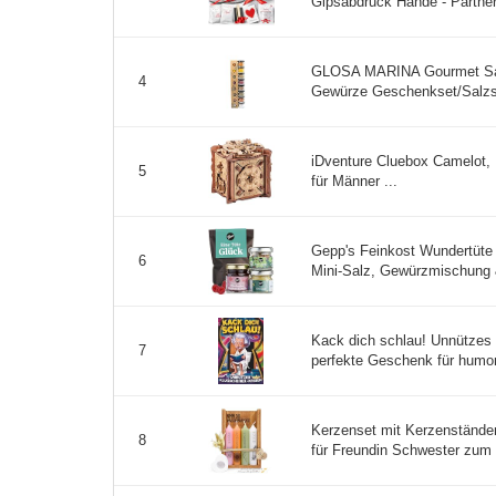
Gipsabdruck Hände - Partner
GLOSA MARINA Gourmet Salz
4
Gewürze Geschenkset/Salzs
iDventure Cluebox Camelot,
5
für Männer ...
Gepp's Feinkost Wundertüte
6
Mini-Salz, Gewürzmischung &
Kack dich schlau! Unnützes 
7
perfekte Geschenk für humorv
Kerzenset mit Kerzenstände
8
für Freundin Schwester zum 