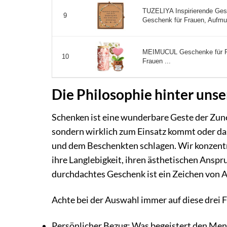
TUZELIYA Inspirierende Ge
9
Geschenk für Frauen, Aufmu
MEIMUCUL Geschenke für Fr
10
Frauen ...
Die Philosophie hinter uns
Schenken ist eine wunderbare Geste der Zune
sondern wirklich zum Einsatz kommt oder da
und dem Beschenkten schlagen. Wir konzentr
ihre Langlebigkeit, ihren ästhetischen Ansp
durchdachtes Geschenk ist ein Zeichen von
Achte bei der Auswahl immer auf diese drei 
Persönlicher Bezug: Was begeistert den Me