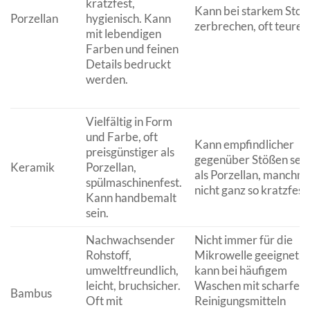
kratzfest,
Kann bei starkem Stoß
Porzellan
hygienisch. Kann
zerbrechen, oft teurer.
mit lebendigen
Farben und feinen
Details bedruckt
werden.
Vielfältig in Form
und Farbe, oft
Kann empfindlicher
preisgünstiger als
gegenüber Stößen sein
Keramik
Porzellan,
als Porzellan, manchm
spülmaschinenfest.
nicht ganz so kratzfest.
Kann handbemalt
sein.
Nachwachsender
Nicht immer für die
Rohstoff,
Mikrowelle geeignet,
umweltfreundlich,
kann bei häufigem
leicht, bruchsicher.
Waschen mit scharfen
Bambus
Oft mit
Reinigungsmitteln