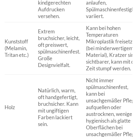
kindgerechten
anlaufen,
Aufdrucken
Spülmaschinenfestigke
versehen.
variiert.
Kann bei hohen
Extrem
Temperaturen
bruchsicher, leicht,
Kunststoff
Mikroplastik freisetze
oft preiswert,
(Melamin,
(bei minderwertigem
spülmaschinenfest.
Tritan etc.)
Material), Kratzer sind
Große
sichtbarer, kann mit de
Designvielfalt.
Zeit stumpf werden.
Nicht immer
spülmaschinenfest,
Natürlich, warm,
kann bei
oft handgefertigt,
unsachgemäßer Pfleg
bruchsicher. Kann
Holz
aufquellen oder
mit ungiftigen
austrocknen, weniger
Farben lackiert
hygienisch als glatte
sein.
Oberflächen bei
unsachgemäßer Pflege