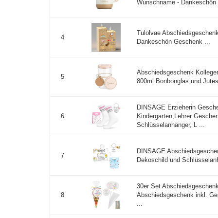
Wunschname - Dankeschön - 
Tulolvae Abschiedsgeschenk
4
Dankeschön Geschenk ...
Abschiedsgeschenk Kollegen,
5
800ml Bonbonglas und Jutes
DINSAGE Erzieherin Gesch
Kindergarten,Lehrer Gesche
6
Schlüsselanhänger, L ...
DINSAGE Abschiedsgeschenk
7
Dekoschild und Schlüsselanh
30er Set Abschiedsgeschenk 
Abschiedsgeschenk inkl. Ge
8
...