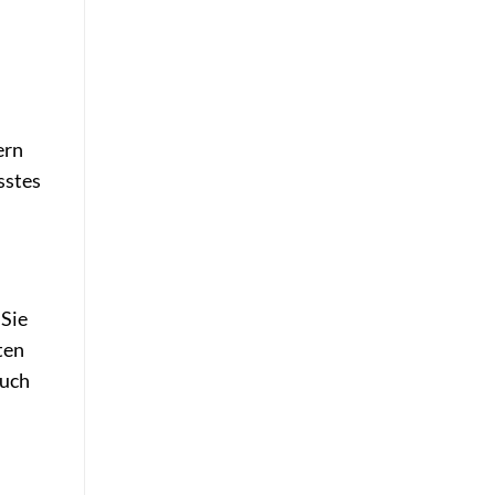
ern
sstes
 Sie
ten
auch