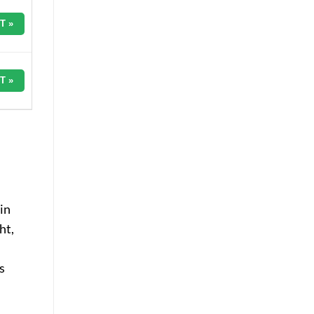
T »
T »
in
ht,
s