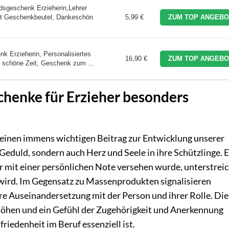
sgeschenk Erzieherin,Lehrer
it Geschenkbeutel, Dankeschön
5,99 €
ZUM TOP ANGEBO
k Erzieherin, Personalisiertes
16,90 €
ZUM TOP ANGEBO
e schöne Zeit, Geschenk zum ...
henke für Erzieher besonders
g einen immens wichtigen Beitrag zur Entwicklung unserer
 Geduld, sondern auch Herz und Seele in ihre Schützlinge. E
er mit einer persönlichen Note versehen wurde, unterstreic
 wird. Im Gegensatz zu Massenprodukten signalisieren
re Auseinandersetzung mit der Person und ihrer Rolle. Die
rhöhen und ein Gefühl der Zugehörigkeit und Anerkennung
riedenheit im Beruf essenziell ist.