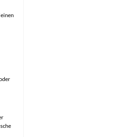
leinen
 oder
er
ische