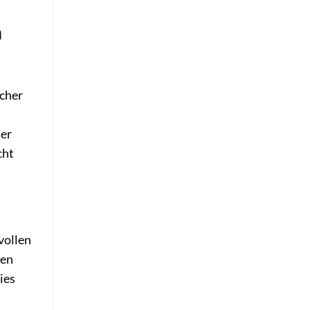
n
icher
der
cht
vollen
hen
ies