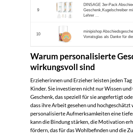
DINSAGE 3er-Pack Abschied
Geschenk,Kugelschreiber m
9
Lehrer ...
minipishop Abschiedsgeschen
10
Vorratsglas als Danke für di
Warum personalisierte Gesc
wirkungsvoll sind
Erzieherinnen und Erzieher leisten jeden Ta
Kinder. Sie investieren nicht nur Wissen und
Geschenk, das speziell für sie angefertigt od
dass ihre Arbeit gesehen und hochgeschätzt
personalisierte Aufmerksamkeiten eine tiefe
kann die Bindung stärken, die Motivation e
fördern, das für das Wohlbefinden und die Zuf