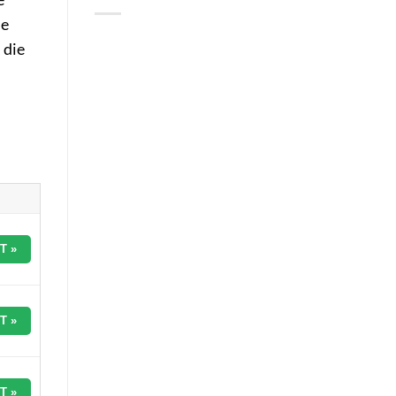
le
 die
T »
T »
T »