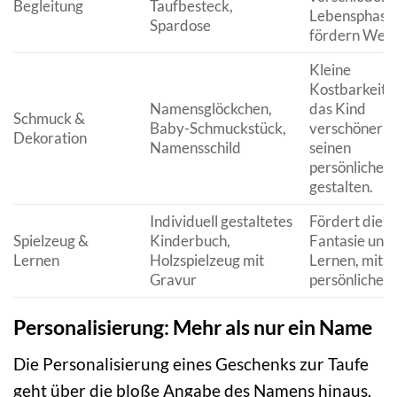
Begleitung
Taufbesteck,
Lebensphase
Spardose
fördern Wert
Kleine
Kostbarkeiten
Namensglöckchen,
das Kind
Schmuck &
Baby-Schmuckstück,
verschönern 
Dekoration
Namensschild
seinen
persönlichen
gestalten.
Individuell gestaltetes
Fördert die
Spielzeug &
Kinderbuch,
Fantasie und
Lernen
Holzspielzeug mit
Lernen, mit
Gravur
persönlicher 
Personalisierung: Mehr als nur ein Name
Die Personalisierung eines Geschenks zur Taufe
geht über die bloße Angabe des Namens hinaus.