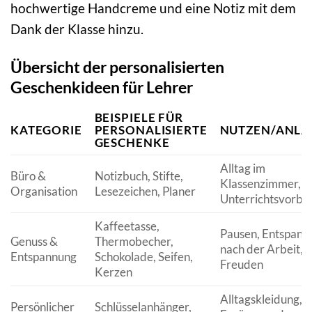
hochwertige Handcreme und eine Notiz mit dem
Dank der Klasse hinzu.
Übersicht der personalisierten
Geschenkideen für Lehrer
BEISPIELE FÜR
KATEGORIE
PERSONALISIERTE
NUTZEN/ANLA
GESCHENKE
Alltag im
Büro &
Notizbuch, Stifte,
Klassenzimmer,
Organisation
Lesezeichen, Planer
Unterrichtsvorbe
Kaffeetasse,
Pausen, Entspann
Genuss &
Thermobecher,
nach der Arbeit, k
Entspannung
Schokolade, Seifen,
Freuden
Kerzen
Alltagskleidung,
Persönlicher
Schlüsselanhänger,