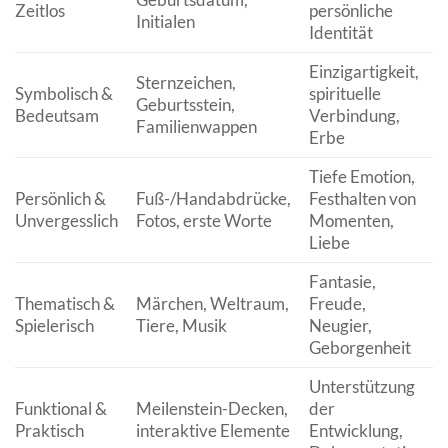
Zeitlos
persönliche
Initialen
Identität
Einzigartigkeit,
Sternzeichen,
Symbolisch &
spirituelle
Geburtsstein,
Bedeutsam
Verbindung,
Familienwappen
Erbe
Tiefe Emotion,
Persönlich &
Fuß-/Handabdrücke,
Festhalten von
Unvergesslich
Fotos, erste Worte
Momenten,
Liebe
Fantasie,
Thematisch &
Märchen, Weltraum,
Freude,
Spielerisch
Tiere, Musik
Neugier,
Geborgenheit
Unterstützung
Funktional &
Meilenstein-Decken,
der
Praktisch
interaktive Elemente
Entwicklung,